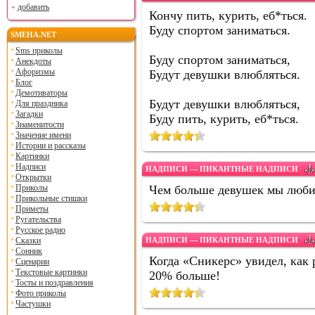
добавить
Кончу пить, курить, еб*ться.
Буду спортом заниматься.
SMEHA.NET
Sms приколы
Буду спортом заниматься,
Анекдоты
Афоризмы
Будут девушки влюбляться.
Блог
Демотиваторы
Будут девушки влюбляться,
Для праздника
Загадки
Буду пить, курить, еб*ться.
Знаменитости
Значение имени
Истории и рассказы
Картинки
Надписи
НАДПИСИ — ПИКАНТНЫЕ НАДПИСИ
Открытки
Приколы
Чем больше девушек мы любим
Прикольные стишки
Приметы
Ругательства
Русское радио
Сказки
НАДПИСИ — ПИКАНТНЫЕ НАДПИСИ
Сонник
Когда «Сникерс» увидел, как 
Сценарии
Текстовые картинки
20% больше!
Тосты и поздравления
Фото приколы
Частушки