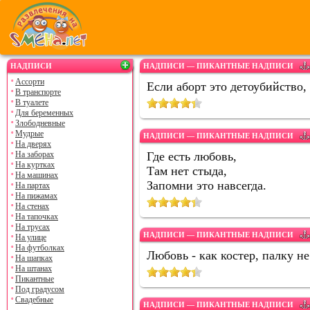
НАДПИСИ
НАДПИСИ — ПИКАНТНЫЕ НАДПИСИ
Ассорти
Если аборт это детоубийство,
В транспорте
В туалете
Для беременных
Злободневные
Мудрые
НАДПИСИ — ПИКАНТНЫЕ НАДПИСИ
На дверях
На заборах
Где есть любовь,
На куртках
Там нет стыда,
На машинах
Запомни это навсегда.
На партах
На пижамах
На стенах
На тапочках
На трусах
НАДПИСИ — ПИКАНТНЫЕ НАДПИСИ
На улице
На футболках
Любовь - как костер, палку н
На шапках
На штанах
Пикантные
Под градусом
Свадебные
НАДПИСИ — ПИКАНТНЫЕ НАДПИСИ