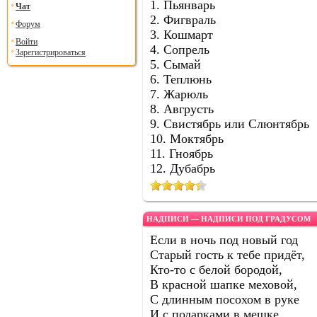
1. Пьянварь
Чат
2. Фигвраль
Форум
3. Кошмарт
Войти
4. Сопрель
Зарегистрироваться
5. Сымай
6. Теплюнь
7. Жарюль
8. Авгрусть
9. Свистябрь или Слюнтябрь
10. Моктябрь
11. Гноябрь
12. Дубабрь
НАДПИСИ — НАДПИСИ ПОД ГРАДУСОМ
Если в ночь под новый год
Старый гость к тебе придёт,
Кто-то с белой бородой,
В красной шапке меховой,
С длинным посохом в руке
И с подарками в мешке,