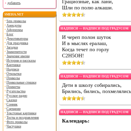
Грациозные, как лани,
добавить
Шли по полю алкаши.
SMEHA.NET
Sms приколы
Анекдоты
НАДПИСИ — НАДПИСИ ПОД ГРАДУСОМ
Афоризмы
Блог
И череп полон шуток
Демотиваторы
И в мыслях ералаш,
Для праздника
Загадки
Когда течет по горлу
Знаменитости
С2Н5ОН!
Значение имени
Истории и рассказы
Картинки
Надписи
Открытки
НАДПИСИ — НАДПИСИ ПОД ГРАДУСОМ
Приколы
Прикольные стишки
Дети в школу собирались,
Приметы
Брились, бились, похмелялись.
Ругательства
Русское радио
Сказки
Сонник
Сценарии
НАДПИСИ — НАДПИСИ ПОД ГРАДУСОМ
Текстовые картинки
Тосты и поздравления
Календарь:
Фото приколы
Частушки