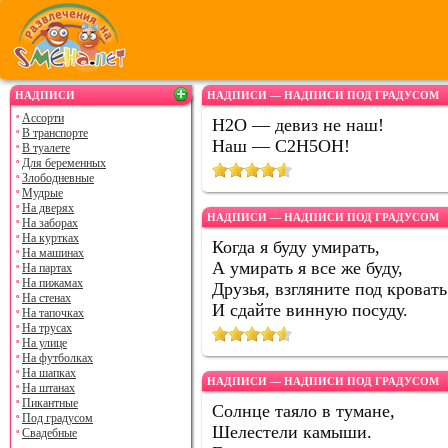
НАДПИСИ
НАДПИСИ — НАДПИСИ ПОД ГРАДУСОМ
Ассорти
H2O — девиз не наш!
В транспорте
Наш — C2H5OH!
В туалете
Для беременных
Злободневные
Мудрые
На дверях
НАДПИСИ — НАДПИСИ ПОД ГРАДУСОМ
На заборах
На куртках
Когда я буду умирать,
На машинах
А умирать я все же буду,
На партах
На пижамах
Друзья, взгляните под кровать
На стенах
И сдайте винную посуду.
На тапочках
На трусах
На улице
На футболках
На шапках
НАДПИСИ — НАДПИСИ ПОД ГРАДУСОМ
На штанах
Пикантные
Солнце таяло в тумане,
Под градусом
Шелестели камыши.
Свадебные