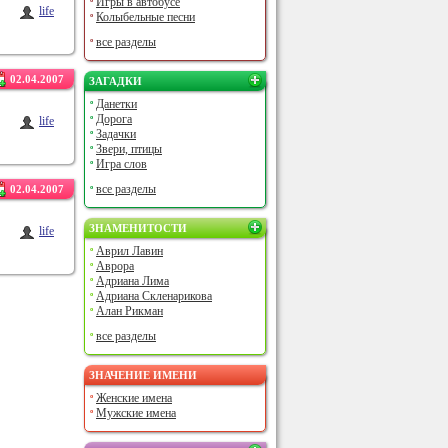
Игры в автобусе
life
Колыбельные песни
все разделы
02.04.2007
ЗАГАДКИ
Данетки
Дорога
life
Задачки
Звери, птицы
Игра слов
все разделы
02.04.2007
ЗНАМЕНИТОСТИ
life
Аврил Лавин
Аврора
Адриана Лима
Адриана Скленарикова
Алан Рикман
все разделы
ЗНАЧЕНИЕ ИМЕНИ
Женские имена
Мужские имена