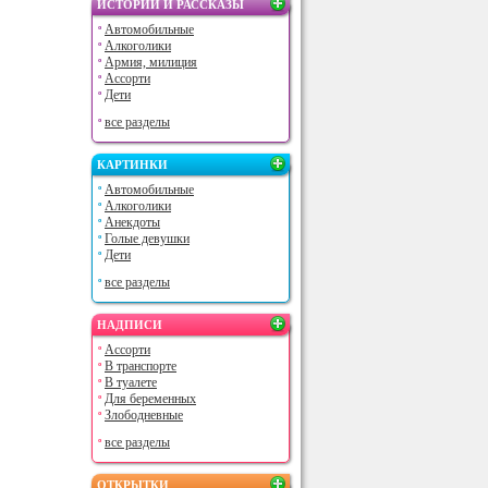
ИСТОРИИ И РАССКАЗЫ
Автомобильные
Алкоголики
Армия, милиция
Ассорти
Дети
все разделы
КАРТИНКИ
Автомобильные
Алкоголики
Анекдоты
Голые девушки
Дети
все разделы
НАДПИСИ
Ассорти
В транспорте
В туалете
Для беременных
Злободневные
все разделы
ОТКРЫТКИ