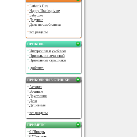
Father’s Day
Happy Thanksgiving
Бабушке
Дедушке
День автомобилиста
все разделы
ПРИКОЛЫ
Инструкции и учебники
Приколы из сочинений
Прикольные страшилки
добавить
ПРИКОЛЬНЫЕ СТИШКИ
Ассорти
Военные
Двустишия
Дети
Душевные
все разделы
ПРИМЕТЫ
01'Январь
02'Февраль