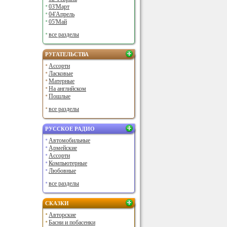
03'Март
04'Апрель
05'Май
все разделы
РУГАТЕЛЬСТВА
Ассорти
Ласковые
Матерные
На английском
Пошлые
все разделы
РУССКОЕ РАДИО
Автомобильные
Армейские
Ассорти
Компьютерные
Любовные
все разделы
СКАЗКИ
Авторские
Басни и побасенки