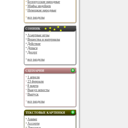
Белорусские народные
Мифы индейцев
Немецкие народные
все разделы
СОННИК
Азартные игры
Вещества и материалы
Действие
Деньги
Десерт
все разделы
СЦЕНАРИИ
1 апреля
23 февраля
8 марта
Выкуп невесты
Выпуск
все разделы
ТЕКСТОВЫЕ КАРТИНКИ
Аниме
Ассорти
Девушки