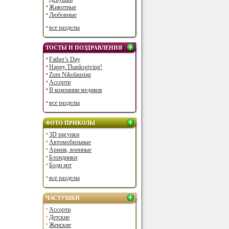
Животные
Любовные
все разделы
ТОСТЫ И ПОЗДРАВЛЕНИЯ
Father’s Day
Happy Thanksgiving!
Zum Nikolaustag
Ассорти
В компании медиков
все разделы
ФОТО ПРИКОЛЫ
3D рисунки
Автомобильные
Армия, военные
Блондинки
Боди арт
все разделы
ЧАСТУШКИ
Ассорти
Детские
Женские