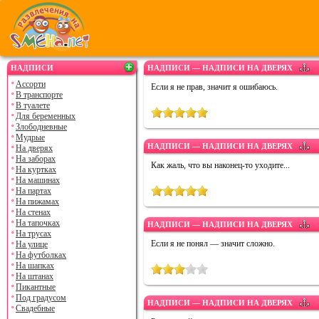
НАДПИСИ
НАДПИСИ — НАДПИСИ НА ДВЕРЯХ
Ассорти
Если я не прав, значит я ошибаюсь.
В транспорте
В туалете
Для беременных
Злободневные
Мудрые
НАДПИСИ — НАДПИСИ НА ДВЕРЯХ
На дверях
На заборах
Как жаль, что вы наконец-то уходите...
На куртках
На машинах
На партах
На пижамах
На стенах
На тапочках
НАДПИСИ — НАДПИСИ НА ДВЕРЯХ
На трусах
Если я не понял — значит сложно.
На улице
На футболках
На шапках
На штанах
Пикантные
Под градусом
НАДПИСИ — НАДПИСИ НА ДВЕРЯХ
Свадебные