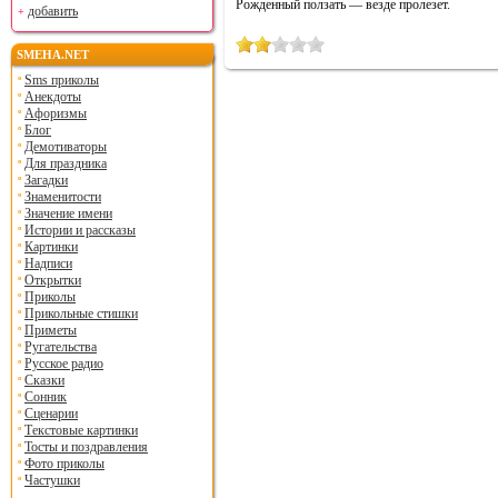
Рожденный ползать — везде пролезет.
добавить
SMEHA.NET
Sms приколы
Анекдоты
Афоризмы
Блог
Демотиваторы
Для праздника
Загадки
Знаменитости
Значение имени
Истории и рассказы
Картинки
Надписи
Открытки
Приколы
Прикольные стишки
Приметы
Ругательства
Русское радио
Сказки
Сонник
Сценарии
Текстовые картинки
Тосты и поздравления
Фото приколы
Частушки