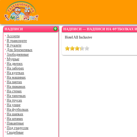
НАДПИСИ
НАДПИСИ — НАДПИСИ НА ФУТБОЛКАХ И
Ассорти
Hotel All Inclusive
В транспорте
В туалете
Для беременных
Злободневные
Мудрые
На дверях
На заборах
На куртках
На машинах
На партах
На пижамах
На стенах
На тапочках
На трусах
На улице
На футболках
На шапках
На штанах
Пикантные
Под градусом
Свадебные