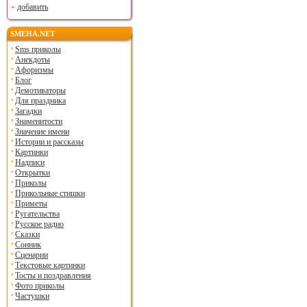
добавить
SMEHA.NET
Sms приколы
Анекдоты
Афоризмы
Блог
Демотиваторы
Для праздника
Загадки
Знаменитости
Значение имени
Истории и рассказы
Картинки
Надписи
Открытки
Приколы
Прикольные стишки
Приметы
Ругательства
Русское радио
Сказки
Сонник
Сценарии
Текстовые картинки
Тосты и поздравления
Фото приколы
Частушки