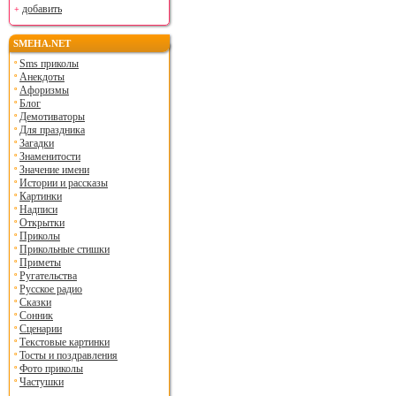
добавить
SMEHA.NET
Sms приколы
Анекдоты
Афоризмы
Блог
Демотиваторы
Для праздника
Загадки
Знаменитости
Значение имени
Истории и рассказы
Картинки
Надписи
Открытки
Приколы
Прикольные стишки
Приметы
Ругательства
Русское радио
Сказки
Сонник
Сценарии
Текстовые картинки
Тосты и поздравления
Фото приколы
Частушки