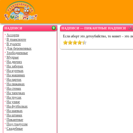
НАДПИСИ
НАДПИСИ — ПИКАНТНЫЕ НАДПИСИ
Ассорти
Если аборт это детоубийство, то минет – это л
В транспорте
В туалете
Для беременных
Злободневные
Мудрые
На дверях
На заборах
На куртках
На машинах
На партах
На пижамах
На стенах
На тапочках
На трусах
На улице
На футболках
На шапках
На штанах
Пикантные
Под градусом
Свадебные