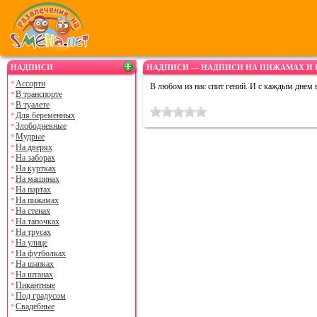
НАДПИСИ
НАДПИСИ — НАДПИСИ НА ПИЖАМАХ И
Ассорти
В любом из нас спит гений. И с каждым днем
В транспорте
В туалете
Для беременных
Злободневные
Мудрые
На дверях
На заборах
На куртках
На машинах
На партах
На пижамах
На стенах
На тапочках
На трусах
На улице
На футболках
На шапках
На штанах
Пикантные
Под градусом
Свадебные