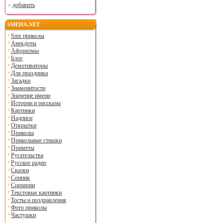
добавить
SMEHA.NET
Sms приколы
Анекдоты
Афоризмы
Блог
Демотиваторы
Для праздника
Загадки
Знаменитости
Значение имени
Истории и рассказы
Картинки
Надписи
Открытки
Приколы
Прикольные стишки
Приметы
Ругательства
Русское радио
Сказки
Сонник
Сценарии
Текстовые картинки
Тосты и поздравления
Фото приколы
Частушки