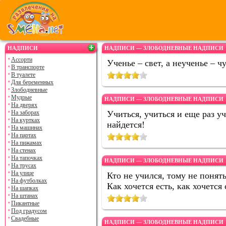
НАДПИСИ
НАДПИСИ — ЗЛОБОДНЕВНЫЕ НАДПИСИ
Ассорти
Ученье – свет, а неученье – чу
В транспорте
В туалете
Для беременных
Злободневные
Мудрые
НАДПИСИ — ЗЛОБОДНЕВНЫЕ НАДПИСИ
На дверях
На заборах
Учиться, учиться и еще раз у
На куртках
найдется!
На машинах
На партах
На пижамах
На стенах
На тапочках
НАДПИСИ — ЗЛОБОДНЕВНЫЕ НАДПИСИ
На трусах
На улице
Кто не учился, тому не понять
На футболках
Как хочется есть, как хочется 
На шапках
На штанах
Пикантные
Под градусом
Свадебные
НАДПИСИ — ЗЛОБОДНЕВНЫЕ НАДПИСИ