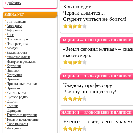
добавить
Крыша едет,
Чердак дымится...
SMEHA.NET
Студент учиться не боится!
Sms приколы
Анекдоты
Афоризмы
Блог
Демотиваторы
НАДПИСИ — ЗЛОБОДНЕВНЫЕ НАДПИСИ
Для праздника
Загадки
«Земля сегодня мягкая» – ска
Знаменитости
высотомера.
Значение имени
Истории и рассказы
Картинки
Надписи
Открытки
НАДПИСИ — ЗЛОБОДНЕВНЫЕ НАДПИСИ
Приколы
Прикольные стишки
Каждому профессору
Приметы
В жопу по процессору!
Ругательства
Русское радио
Сказки
Сонник
Сценарии
НАДПИСИ — ЗЛОБОДНЕВНЫЕ НАДПИСИ
Текстовые картинки
Тосты и поздравления
Ученье — свет, в его лучах уж
Фото приколы
Частушки