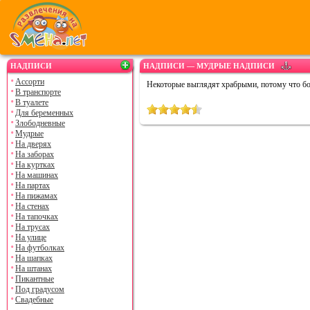
НАДПИСИ
НАДПИСИ — МУДРЫЕ НАДПИСИ
Ассорти
Некоторые выглядят храбрыми, потому что бо
В транспорте
В туалете
Для беременных
Злободневные
Мудрые
На дверях
На заборах
На куртках
На машинах
На партах
На пижамах
На стенах
На тапочках
На трусах
На улице
На футболках
На шапках
На штанах
Пикантные
Под градусом
Свадебные