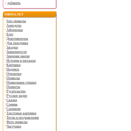
добавить
SMEHA.NET
Sms приколы
Анекдоты
Афоризмы
Блог
Демотиваторы
Для праздника
Загадки
Знаменитости
Значение имени
Истории и рассказы
Картинки
Надписи
Открытки
Приколы
Прикольные стишки
Приметы
Ругательства
Русское радио
Сказки
Сонник
Сценарии
Текстовые картинки
Тосты и поздравления
Фото приколы
Частушки