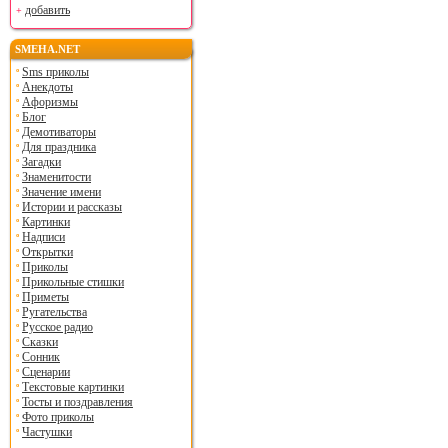
добавить
SMEHA.NET
Sms приколы
Анекдоты
Афоризмы
Блог
Демотиваторы
Для праздника
Загадки
Знаменитости
Значение имени
Истории и рассказы
Картинки
Надписи
Открытки
Приколы
Прикольные стишки
Приметы
Ругательства
Русское радио
Сказки
Сонник
Сценарии
Текстовые картинки
Тосты и поздравления
Фото приколы
Частушки