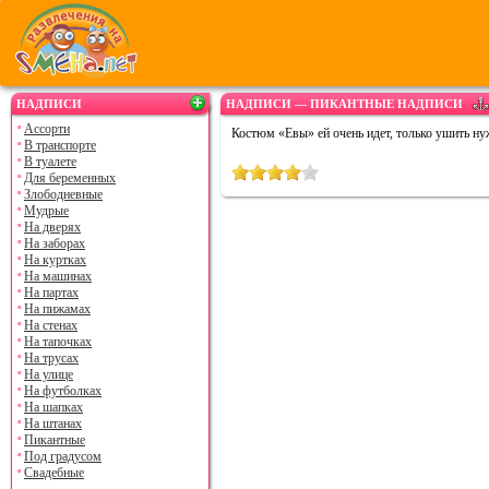
НАДПИСИ
НАДПИСИ — ПИКАНТНЫЕ НАДПИСИ
Ассорти
Костюм «Евы» ей очень идет, только ушить нуж
В транспорте
В туалете
Для беременных
Злободневные
Мудрые
На дверях
На заборах
На куртках
На машинах
На партах
На пижамах
На стенах
На тапочках
На трусах
На улице
На футболках
На шапках
На штанах
Пикантные
Под градусом
Свадебные