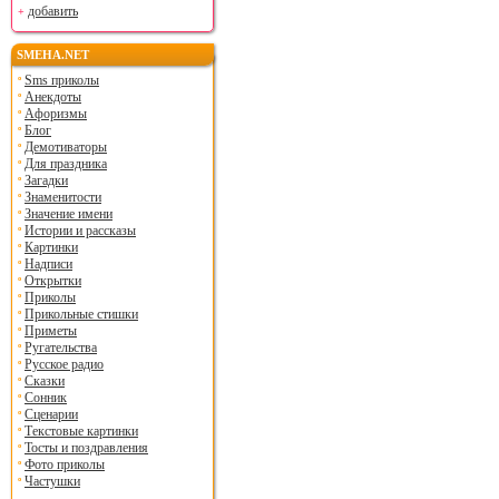
добавить
SMEHA.NET
Sms приколы
Анекдоты
Афоризмы
Блог
Демотиваторы
Для праздника
Загадки
Знаменитости
Значение имени
Истории и рассказы
Картинки
Надписи
Открытки
Приколы
Прикольные стишки
Приметы
Ругательства
Русское радио
Сказки
Сонник
Сценарии
Текстовые картинки
Тосты и поздравления
Фото приколы
Частушки