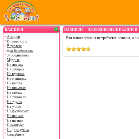
НАДПИСИ
НАДПИСИ — ЗЛОБОДНЕВНЫЕ НАДПИСИ
Ассорти
Для мании величия не требуется величия, а вп
В транспорте
В туалете
Для беременных
Злободневные
Мудрые
На дверях
На заборах
На куртках
На машинах
На партах
На пижамах
На стенах
На тапочках
На трусах
На улице
На футболках
На шапках
На штанах
Пикантные
Под градусом
Свадебные