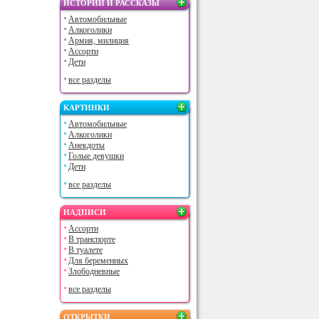
ИСТОРИИ И РАССКАЗЫ
Автомобильные
Алкоголики
Армия, милиция
Ассорти
Дети
все разделы
КАРТИНКИ
Автомобильные
Алкоголики
Анекдоты
Голые девушки
Дети
все разделы
НАДПИСИ
Ассорти
В транспорте
В туалете
Для беременных
Злободневные
все разделы
ОТКРЫТКИ