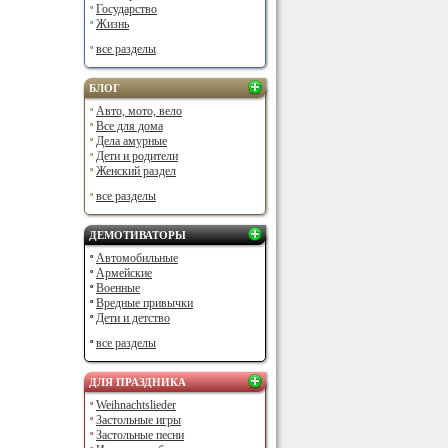
Государство
Жизнь
все разделы
БЛОГ
Авто, мото, вело
Все для дома
Дела амурные
Дети и родители
Женский раздел
все разделы
ДЕМОТИВАТОРЫ
Автомобильные
Армейские
Военные
Вредные привычки
Дети и детство
все разделы
ДЛЯ ПРАЗДНИКА
Weihnachtslieder
Застольные игры
Застольные песни