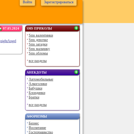
Войти
Зарегистрироваться
07.05.2024
SMS ПРИКОЛЫ
Sms валентинки
Sms девочке
nightAngel
Sms загадки
Sms мальчику
Sms обломы
все разделы
АНЕКДОТЫ
Автомобильные
Алкоголики
Бабушки
Блондинки
Братки
все разделы
АФОРИЗМЫ
Бизнес
Воспитание
Гостеприимство