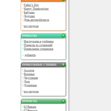
Father’s Day
Happy Thanksgiving
Бабушке
Дедушке
День автомобилиста
все разделы
ПРИКОЛЫ
Инструкции и учебники
Приколы из сочинений
Прикольные страшилки
добавить
ПРИКОЛЬНЫЕ СТИШКИ
Ассорти
Военные
Двустишия
Дети
Душевные
все разделы
ПРИМЕТЫ
01'Январь
02'Февраль