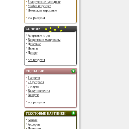
Белорусские народные
Мифы индейцев
Немецкие народные
все разделы
СОННИК
Азартные игры
Вещества и материалы
Действие
Деньги
Десерт
все разделы
СЦЕНАРИИ
1 апреля
23 февраля
8 марта
Выкуп невесты
Выпуск
все разделы
ТЕКСТОВЫЕ КАРТИНКИ
Аниме
Ассорти
Девушки