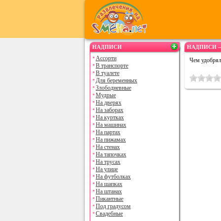
НАДПИСИ
НАДПИСИ —
Ассорти
Чем удобрял
В транспорте
В туалете
Для беременных
Злободневные
Мудрые
На дверях
На заборах
На куртках
На машинах
На партах
На пижамах
На стенах
На тапочках
На трусах
На улице
На футболках
На шапках
На штанах
Пикантные
Под градусом
Свадебные