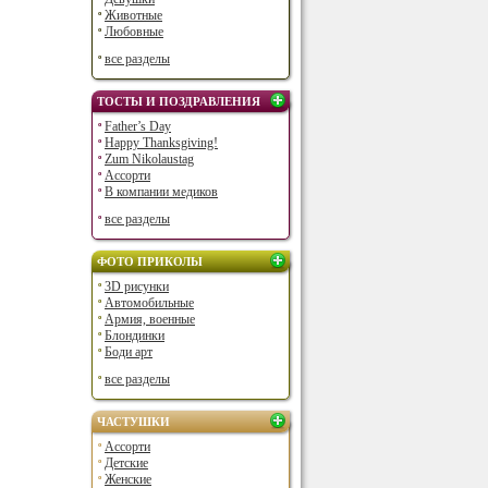
Животные
Любовные
все разделы
ТОСТЫ И ПОЗДРАВЛЕНИЯ
Father’s Day
Happy Thanksgiving!
Zum Nikolaustag
Ассорти
В компании медиков
все разделы
ФОТО ПРИКОЛЫ
3D рисунки
Автомобильные
Армия, военные
Блондинки
Боди арт
все разделы
ЧАСТУШКИ
Ассорти
Детские
Женские