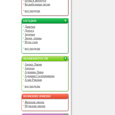
Игры в автобусе
Колыбельные песни
все разделы
ЗАГАДКИ
Данетки
Дорога
Задачки
Звери, птицы
Игра слов
все разделы
ЗНАМЕНИТОСТИ
Аврил Лавин
Аврора
Адриана Лима
Адриана Скленарикова
Алан Рикман
все разделы
ЗНАЧЕНИЕ ИМЕНИ
Женские имена
Мужские имена