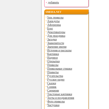
добавить
SMEHA.NET
Sms приколы
Анекдоты
Афоризмы
Блог
Демотиваторы
Для праздника
Загадки
Знаменитости
Значение имени
Истории и рассказы
Картинки
Надписи
Открытки
Приколы
Прикольные стишки
Приметы
Ругательства
Русское радио
Сказки
Сонник
Сценарии
Текстовые картинки
Тосты и поздравления
Фото приколы
Частушки