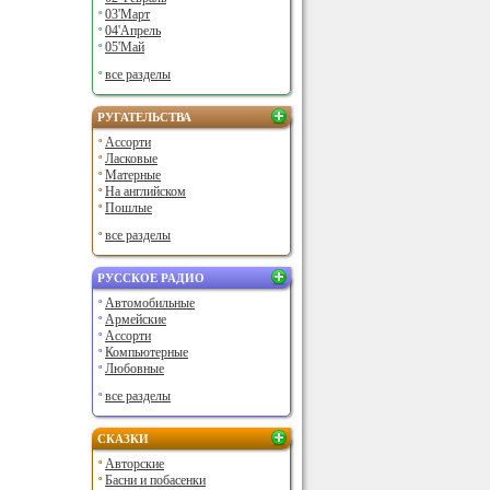
03'Март
04'Апрель
05'Май
все разделы
РУГАТЕЛЬСТВА
Ассорти
Ласковые
Матерные
На английском
Пошлые
все разделы
РУССКОЕ РАДИО
Автомобильные
Армейские
Ассорти
Компьютерные
Любовные
все разделы
СКАЗКИ
Авторские
Басни и побасенки