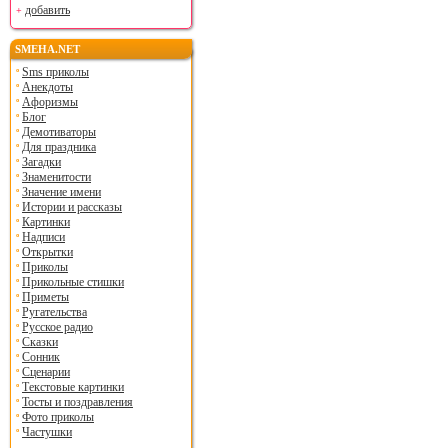
добавить
SMEHA.NET
Sms приколы
Анекдоты
Афоризмы
Блог
Демотиваторы
Для праздника
Загадки
Знаменитости
Значение имени
Истории и рассказы
Картинки
Надписи
Открытки
Приколы
Прикольные стишки
Приметы
Ругательства
Русское радио
Сказки
Сонник
Сценарии
Текстовые картинки
Тосты и поздравления
Фото приколы
Частушки