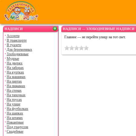
НАДПИСИ
НАДПИСИ — ЗЛОБОДНЕВНЫЕ НАДПИСИ
Ассорти
Главное — не перейти улицу на тот свет.
В транспорте
В туалете
Для беременных
Злободневные
Мудрые
На дверях
На заборах
На куртках
На машинах
На партах
На пижамах
На стенах
На тапочках
На трусах
На улице
На футболках
На шапках
На штанах
Пикантные
Под градусом
Свадебные