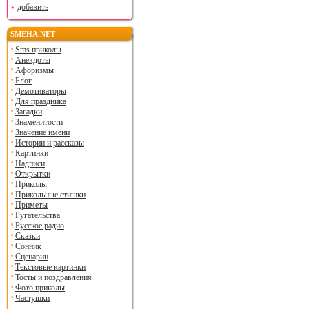
добавить
SMEHA.NET
Sms приколы
Анекдоты
Афоризмы
Блог
Демотиваторы
Для праздника
Загадки
Знаменитости
Значение имени
Истории и рассказы
Картинки
Надписи
Открытки
Приколы
Прикольные стишки
Приметы
Ругательства
Русское радио
Сказки
Сонник
Сценарии
Текстовые картинки
Тосты и поздравления
Фото приколы
Частушки