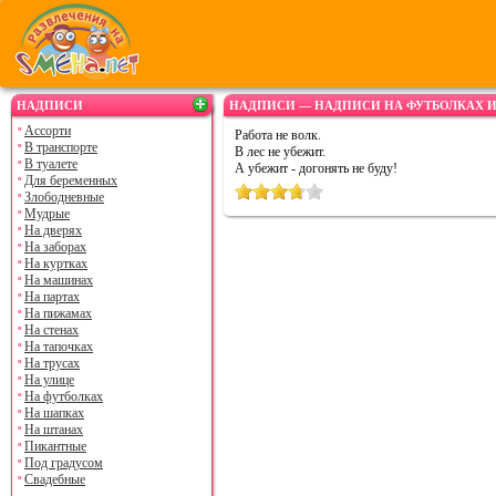
НАДПИСИ
НАДПИСИ — НАДПИСИ НА ФУТБОЛКАХ 
Ассорти
Работа не волк.
В транспорте
В лес не убежит.
В туалете
А убежит - догонять не буду!
Для беременных
Злободневные
Мудрые
На дверях
На заборах
На куртках
На машинах
На партах
На пижамах
На стенах
На тапочках
На трусах
На улице
На футболках
На шапках
На штанах
Пикантные
Под градусом
Свадебные