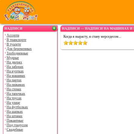
НАДПИСИ
НАДПИСИ — НАДПИСИ НА МАШИНАХ И 
Ассорти
Когда я вырасту, я стану мерседесом...
В транспорте
В туалете
Для беременных
Злободневные
Мудрые
На дверях
На заборах
На куртках
На машинах
На партах
На пижамах
На стенах
На тапочках
На трусах
На улице
На футболках
На шапках
На штанах
Пикантные
Под градусом
Свадебные