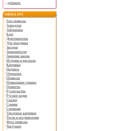
добавить
SMEHA.NET
Sms приколы
Анекдоты
Афоризмы
Блог
Демотиваторы
Для праздника
Загадки
Знаменитости
Значение имени
Истории и рассказы
Картинки
Надписи
Открытки
Приколы
Прикольные стишки
Приметы
Ругательства
Русское радио
Сказки
Сонник
Сценарии
Текстовые картинки
Тосты и поздравления
Фото приколы
Частушки