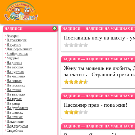
НАДПИСИ
НАДПИСИ — НАДПИСИ НА МАШИНАХ И 
Ассорти
Поставишь ногу на шахту - у
В транспорте
В туалете
Для беременных
Злободневные
Мудрые
НАДПИСИ — НАДПИСИ НА МАШИНАХ И 
На дверях
На заборах
Жену ты можешь не любить, Др
На куртках
заплатить - Страшней греха на
На машинах
На партах
На пижамах
На стенах
На тапочках
НАДПИСИ — НАДПИСИ НА МАШИНАХ И 
На трусах
На улице
Пассажир прав - пока жив!
На футболках
На шапках
На штанах
Пикантные
Под градусом
НАДПИСИ — НАДПИСИ НА МАШИНАХ И 
Свадебные