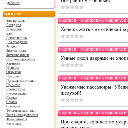
Все равно Я - первый!
добавить
SMEHA.NET
Sms приколы
НАДПИСИ — НАДПИСИ НА МАШИНАХ И 
Анекдоты
Хочешь жить - не отвлекай во
Афоризмы
Блог
Демотиваторы
Для праздника
Загадки
НАДПИСИ — НАДПИСИ НА МАШИНАХ И 
Знаменитости
Значение имени
Умные люди дверями не хлоп
Истории и рассказы
Картинки
Надписи
Открытки
Приколы
НАДПИСИ — НАДПИСИ НА МАШИНАХ И 
Прикольные стишки
Приметы
Уважаемые пассажиры! Убедит
Ругательства
шелухой!
Русское радио
Сказки
Сонник
Сценарии
Текстовые картинки
НАДПИСИ — НАДПИСИ НА МАШИНАХ И 
Тосты и поздравления
Фото приколы
При аварии, количество умер
Частушки
сидячих мест.